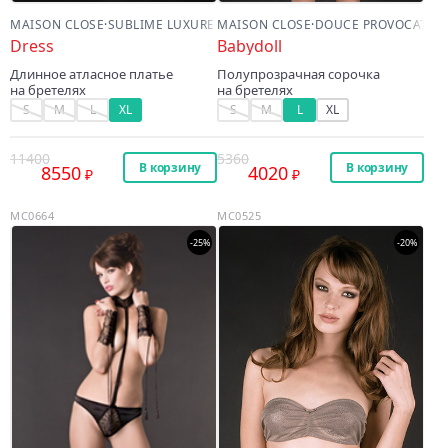
MAISON CLOSE
·
SUBLIME LUXURE
MAISON CLOSE
·
DOUCE PROVOCATIO
Dress
Babydoll
Длинное атласное платье
Полупрозрачная сорочка
на бретелях
на бретелях
S
M
L
XL
S
M
L
XL
11400
5360
В корзину
В корзину
8550
4020
MC0664
MC0525
-25%
-20%