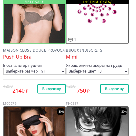
ЛЕТОSALE
ЧИСТИМ СКЛАД
1
MAISON CLOSE
·
DOUCE PROVOCATION
BIJOUX INDISCRETS
Push Up Bra
Mimi
Бюстгальтер пуш-ап
Украшения-стикеры на грудь
4290
1250
В корзину
В корзину
2140
750
MC0279
FH0387
-30%
-30%