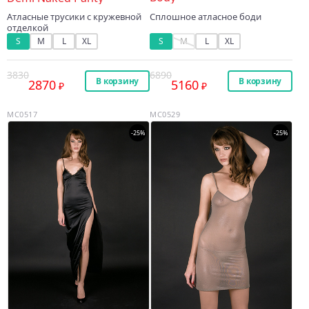
Сплошное атласное боди
Атласные трусики с кружевной
отделкой
S
M
L
XL
S
M
L
XL
3830
6890
В корзину
В корзину
2870
5160
MC0517
MC0529
-25%
-25%