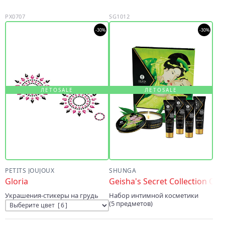
PX0707
SG1012
-30%
-30%
ЛЕТОSALE
ЛЕТОSALE
PETITS JOUJOUX
SHUNGA
Gloria
Geisha's Secret Collection Or
Украшения-стикеры на грудь
Набор интимной косметики
(5 предметов)