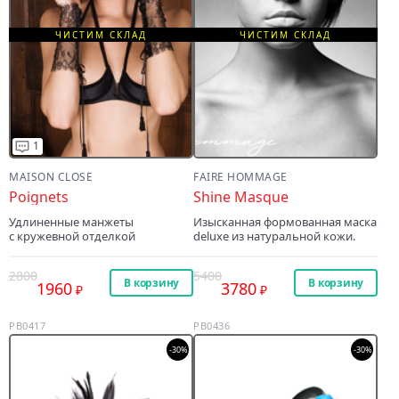
ЧИСТИМ СКЛАД
ЧИСТИМ СКЛАД
1
MAISON CLOSE
FAIRE HOMMAGE
Poignets
Shine Masque
Удлиненные манжеты
Изысканная формованная маска
с кружевной отделкой
deluxe из натуральной кожи.
2800
5400
В корзину
В корзину
1960
3780
PB0417
PB0436
-30%
-30%