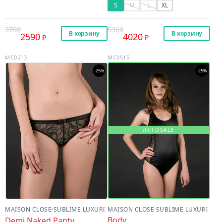
S
M
L
XL
3700
5360
В корзину
В корзину
2590
4020
MC0513
MC0515
-25%
-25%
ЛЕТОSALE
MAISON CLOSE
·
SUBLIME LUXURE
MAISON CLOSE
·
SUBLIME LUXURE
Body
Demi Naked Panty