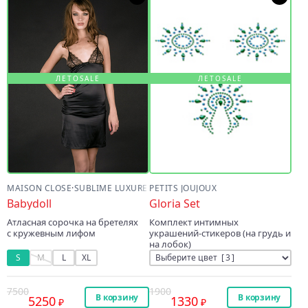
ЛЕТОSALE
ЛЕТОSALE
MAISON CLOSE
·
SUBLIME LUXURE
PETITS JOUJOUX
Babydoll
Gloria Set
Атласная сорочка на бретелях
Комплект интимных
с кружевным лифом
украшений-стикеров (на грудь и
на лобок)
S
M
L
XL
7500
1900
В корзину
В корзину
5250
1330