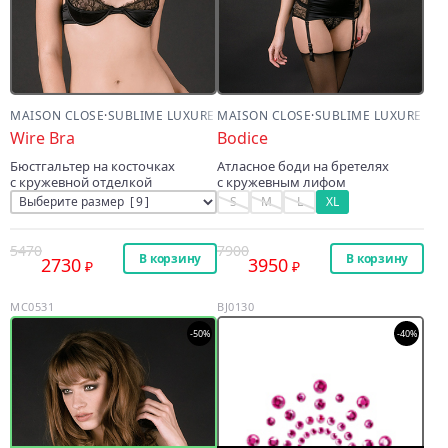
MAISON CLOSE
·
SUBLIME LUXURE
MAISON CLOSE
·
SUBLIME LUXURE
Wire Bra
Bodice
Бюстгальтер на косточках
Атласное боди на бретелях
с кружевной отделкой
с кружевным лифом
S
M
L
XL
5470
7900
В корзину
В корзину
2730
3950
MC0531
BJ0130
-50%
-40%