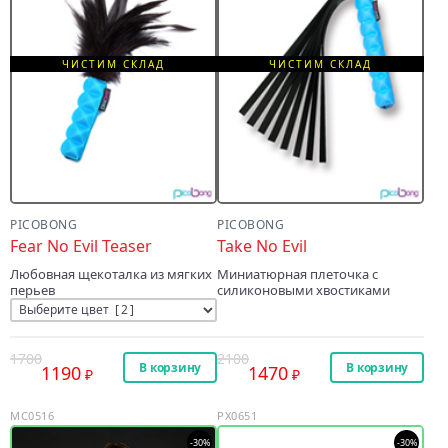
ЧИСТИМ СКЛАД
ЧИСТИМ СКЛАД
PICOBONG
PICOBONG
Fear No Evil Teaser
Take No Evil
Любовная щекоталка из мягких
Миниатюрная плеточка с
перьев
силиконовыми хвостиками
1700
2100
В корзину
В корзину
1190
1470
MC0516
PX0651
-30%
-30%