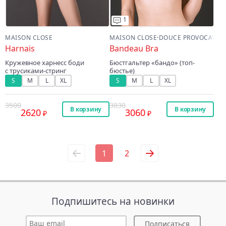
1
MAISON CLOSE
MAISON CLOSE
·
DOUCE PROVOCATIO
Harnais
Bandeau Bra
Кружевное харнесс боди
Бюстгальтер «бандо» (топ-
с трусиками-стринг
бюстье)
S
M
L
XL
S
M
L
XL
3500
3830
В корзину
В корзину
2620
3060
1
2
Подпишитесь на новинки
Подписаться