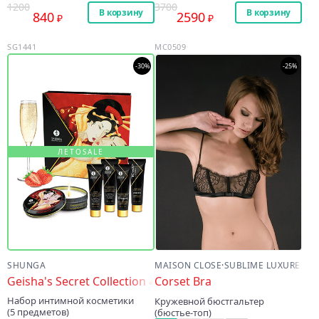
1200
3700
В корзину
В корзину
840
2590
SG1441
MC0509
-30%
-25%
ЛЕТОSALE
SHUNGA
MAISON CLOSE
·
SUBLIME LUXURE
Geisha's Secret Collection
Corset Bra
«Клубника в шампанском»
Набор интимной косметики
Кружевной бюстгальтер
(5 предметов)
(бюстье-топ)