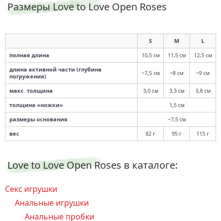
Размеры Love to Love Open Roses
S
M
L
полная длина
10,5 см
11,5 см
12,5 см
длина активной части (глубина
~7,5 см
~8 см
~9 см
погружения)
макс. толщина
3,0 см
3,3 см
3,8 см
толщина «ножки»
1,5 см
размеры основания
~7,5 см
вес
82 г
95 г
115 г
Love to Love Open Roses в каталоге:
Секс игрушки
Анальные игрушки
Анальные пробки