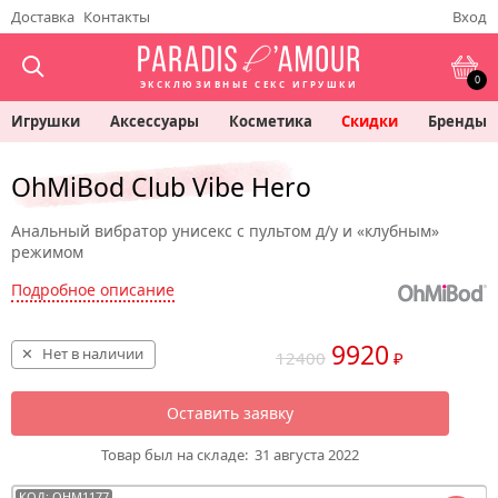
Доставка
Контакты
Вход
0
ЭКСКЛЮЗИВНЫЕ СЕКС ИГРУШКИ
Игрушки
Аксессуары
Косметика
Скидки
Бренды
OhMiBod Club Vibe Hero
Анальный вибратор унисекс с пультом д/у и «клубным»
режимом
Подробное описание
9920
Нет в наличии
12400
₽
Оставить заявку
Товар был на складе:
31 августа 2022
КОД: OHM1177