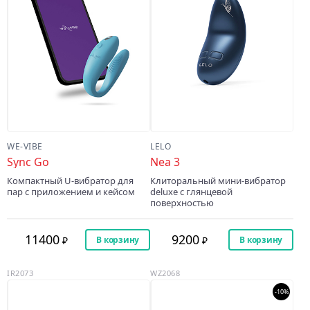
WE-VIBE
LELO
Sync Go
Nea 3
Компактный U-вибратор для
Клиторальный мини-вибратор
пар с приложением и кейсом
deluxe с глянцевой
поверхностью
11400
9200
В корзину
В корзину
IR2073
WZ2068
-10%