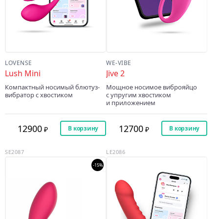
LOVENSE
WE-VIBE
Lush Mini
Jive 2
Компактный носимый блютуз-
Мощное носимое виброяйцо
вибратор с хвостиком
с упругим хвостиком
и приложением
12900
12700
В корзину
В корзину
SE2087
LE2086
-15%