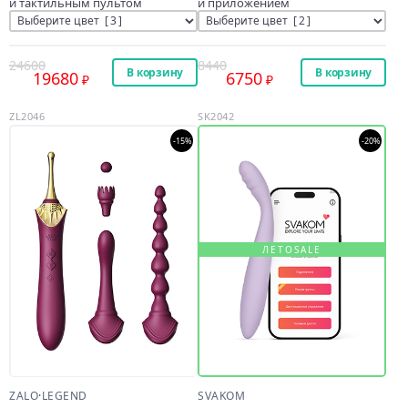
и тактильным пультом
и приложением
24600
8440
В корзину
В корзину
19680
6750
ZL2046
SK2042
-15%
-20%
ЛЕТОSALE
SVAKOM
ZALO
·
LEGEND