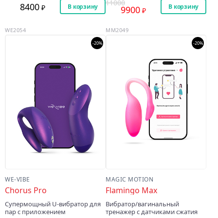
11000
8400
В корзину
В корзину
9900
WE2054
MM2049
-20%
-20%
WE-VIBE
MAGIC MOTION
Chorus Pro
Flamingo Max
Супермощный U-вибратор для
Вибратор/вагинальный
пар с приложением
тренажер с датчиками сжатия