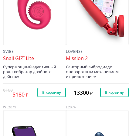
SVIBE
LOVENSE
Snail GIZI Lite
Mission 2
Супермощный адаптивный
Сенсорный вибродилдо
ролл-вибратор двойного
с поворотным механизмом
действия
и приложением
6100
13300
В корзину
В корзину
5180
WE2079
L2074