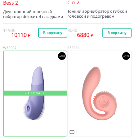
Cici 2
Bess 2
Тонкий app-вибратор с гибкой
Двусторонний точечный
головкой и подогревом
вибратор deluxe с 4 насадками
11900
8600
В корзину
В корзину
10110
6880
WZ2027
SE2024
-20%
-20%
ЛЕТОSALE
1