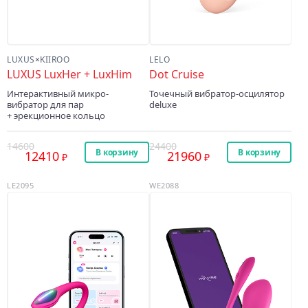
LUXUS
×
KIIROO
LELO
LUXUS LuxHer + LuxHim
Dot Cruise
Интерактивный микро-
Точечный вибратор-осцилятор
вибратор для пар
deluxe
+ эрекционное кольцо
14600
24400
В корзину
В корзину
12410
21960
LE2095
WE2088